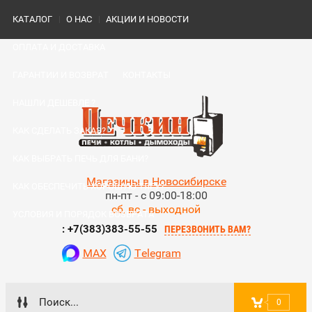
КАТАЛОГ
О НАС
АКЦИИ И НОВОСТИ
ОПЛАТА И ДОСТАВКА
ГАРАНТИИ И ВОЗВРАТ
КОНТАКТЫ
НАШЛИ ДЕШЕВЛЕ ?
КАК СДЕЛАТЬ ЗАКАЗ?
КАК ВЫБРАТЬ ПЕЧЬ ДЛЯ БАНИ?
Магазины в Новосибирске
КАК ОБЕСПЕЧИТЬ ХОРОШУЮ ТЯГУ?
пн-пт - с 09:00-18:00
сб, вс - выходной
УСЛОВИЯ И ПОРЯДОК ВОЗВРАТА
: +7(383)383-55-55
ПЕРЕЗВОНИТЬ ВАМ?
MAX
Telegram
0