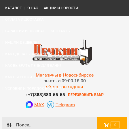
КАТАЛОГ
О НАС
АКЦИИ И НОВОСТИ
ОПЛАТА И ДОСТАВКА
ГАРАНТИИ И ВОЗВРАТ
КОНТАКТЫ
НАШЛИ ДЕШЕВЛЕ ?
КАК СДЕЛАТЬ ЗАКАЗ?
КАК ВЫБРАТЬ ПЕЧЬ ДЛЯ БАНИ?
Магазины в Новосибирске
КАК ОБЕСПЕЧИТЬ ХОРОШУЮ ТЯГУ?
пн-пт - с 09:00-18:00
сб, вс - выходной
УСЛОВИЯ И ПОРЯДОК ВОЗВРАТА
: +7(383)383-55-55
ПЕРЕЗВОНИТЬ ВАМ?
MAX
Telegram
0